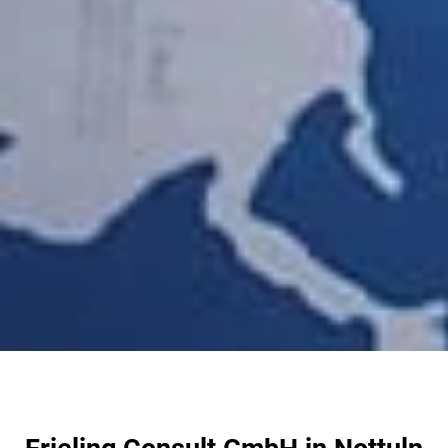
Frieling Consult GmbH in Nottuln
- Ihre Unternehmensberatung
und mehr
Das Dienstleistungsportfolio unserer
2010
gegründeten Unternehmensberatung
Frieling
Consult GmbH umfasst vorrangig die