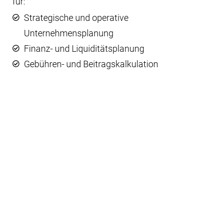
Jahresabschlusserstellung
Internes Rechnungswesen (KoRe)
Seien Sie versichert, Ihre Zahlen sind bei uns in
guten Händen! Wir kümmern uns um
Planung,
Prognose, Kosten- und Leistungsdaten
. Hierbei ist
es egal, ob Sie es auf kurz-, mittel- oder
langfristiger Ebene wünschen. Wir stimmen alle
unsere Leistungen auf den Informationsbedarf
unserer Mandanten ab.
Profitieren Sie ebenfalls von unserem
breit
gefächerten Netzwerk
! Wir arbeiten mit starken
Kooperationspartnern zusammen, auf die wir
situationsbedingt zurückgreifen können. So