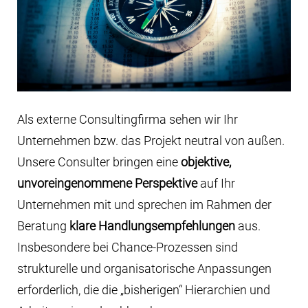
Als externe Consultingfirma sehen wir Ihr
Unternehmen bzw. das Projekt neutral von außen.
Unsere Consulter bringen eine
objektive,
unvoreingenommene Perspektive
auf Ihr
Unternehmen mit und sprechen im Rahmen der
Beratung
klare Handlungsempfehlungen
aus.
Insbesondere bei Chance-Prozessen sind
strukturelle und organisatorische Anpassungen
erforderlich, die die „bisherigen“ Hierarchien und
Arbeitsweisen durchbrechen.
Wir beraten und unterstützen Sie projektbezogen
oder dauerhaft. Neben der
fachlichen
Kompetenz
sind die
zwischenmenschlichen
Werte
wie gegenseitiger Respekt sowie Zu- und
Vertrauen von besonderer Bedeutung. Mehr zu